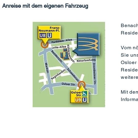
Anreise mit dem eigenen Fahrzeug
Benach
Reside
Vom nö
Sie un
Osloer
Reside
weiter
Mit d
Inform