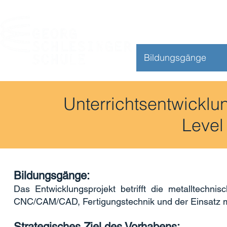
Bildungsgänge
Unterrichtsentwickl
Level
Bildungsgänge:
Das Entwicklungsprojekt betrifft die metalltechn
CNC/CAM/CAD, Fertigungstechnik und der Einsatz mo
Strategisches Ziel des Vorhabens: